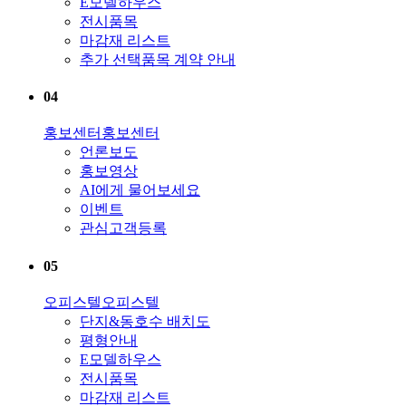
E모델하우스
전시품목
마감재 리스트
추가 선택품목 계약 안내
04
홍보센터
홍보센터
언론보도
홍보영상
AI에게 물어보세요
이벤트
관심고객등록
05
오피스텔
오피스텔
단지&동호수 배치도
평형안내
E모델하우스
전시품목
마감재 리스트