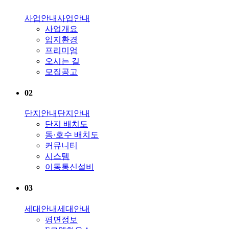
사업안내
사업안내
사업개요
입지환경
프리미엄
오시는 길
모집공고
02
단지안내
단지안내
단지 배치도
동·호수 배치도
커뮤니티
시스템
이동통신설비
03
세대안내
세대안내
평면정보