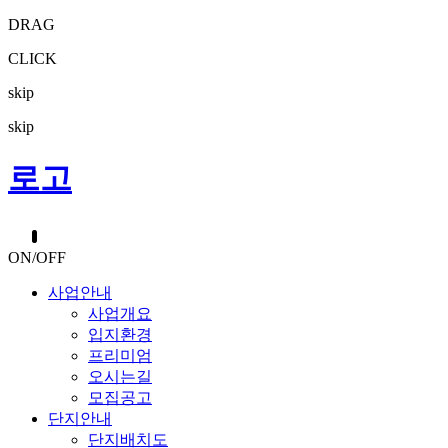
DRAG
CLICK
skip
skip
로고
ON/OFF
사업안내
사업개요
입지환경
프리미엄
오시는길
모집공고
단지안내
단지배치도