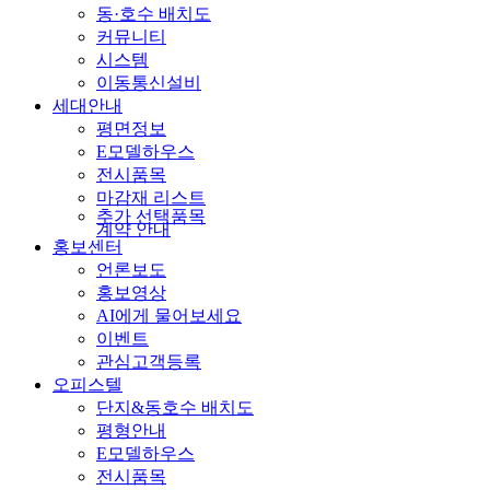
동·호수 배치도
커뮤니티
시스템
이동통신설비
세대안내
평면정보
E모델하우스
전시품목
마감재 리스트
추가 선택품목
계약 안내
홍보센터
언론보도
홍보영상
AI에게 물어보세요
이벤트
관심고객등록
오피스텔
단지&동호수 배치도
평형안내
E모델하우스
전시품목