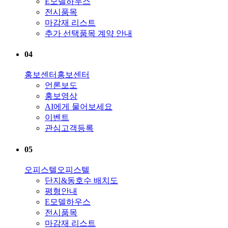
E모델하우스
전시품목
마감재 리스트
추가 선택품목 계약 안내
04
홍보센터
홍보센터
언론보도
홍보영상
AI에게 물어보세요
이벤트
관심고객등록
05
오피스텔
오피스텔
단지&동호수 배치도
평형안내
E모델하우스
전시품목
마감재 리스트