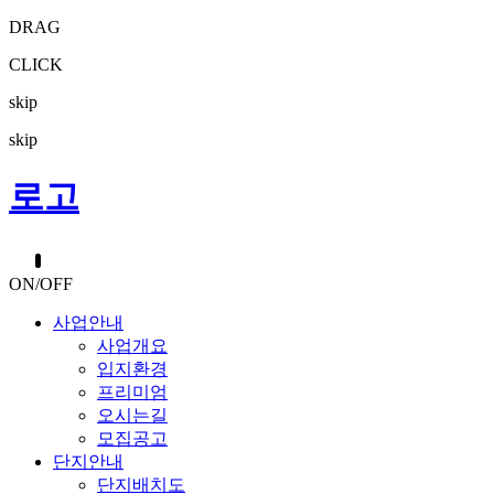
DRAG
CLICK
skip
skip
로고
ON/OFF
사업안내
사업개요
입지환경
프리미엄
오시는길
모집공고
단지안내
단지배치도