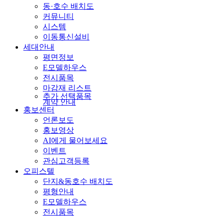
동·호수 배치도
커뮤니티
시스템
이동통신설비
세대안내
평면정보
E모델하우스
전시품목
마감재 리스트
추가 선택품목
계약 안내
홍보센터
언론보도
홍보영상
AI에게 물어보세요
이벤트
관심고객등록
오피스텔
단지&동호수 배치도
평형안내
E모델하우스
전시품목