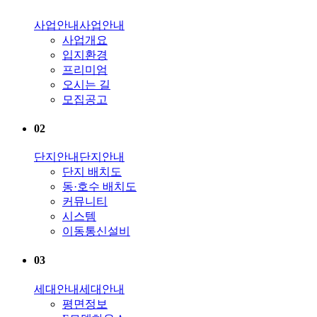
사업안내
사업안내
사업개요
입지환경
프리미엄
오시는 길
모집공고
02
단지안내
단지안내
단지 배치도
동·호수 배치도
커뮤니티
시스템
이동통신설비
03
세대안내
세대안내
평면정보