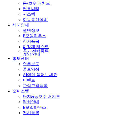
동·호수 배치도
커뮤니티
시스템
이동통신설비
세대안내
평면정보
E모델하우스
전시품목
마감재 리스트
추가 선택품목
계약 안내
홍보센터
언론보도
홍보영상
AI에게 물어보세요
이벤트
관심고객등록
오피스텔
단지&동호수 배치도
평형안내
E모델하우스
전시품목