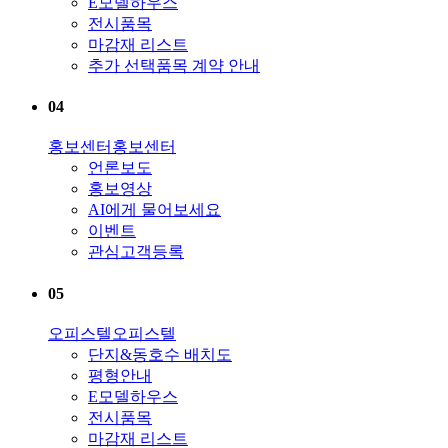
E모델하우스
전시품목
마감재 리스트
추가 선택품목 계약 안내
04
홍보센터
홍보센터
언론보도
홍보영상
AI에게 물어보세요
이벤트
관심고객등록
05
오피스텔
오피스텔
단지&동호수 배치도
평형안내
E모델하우스
전시품목
마감재 리스트