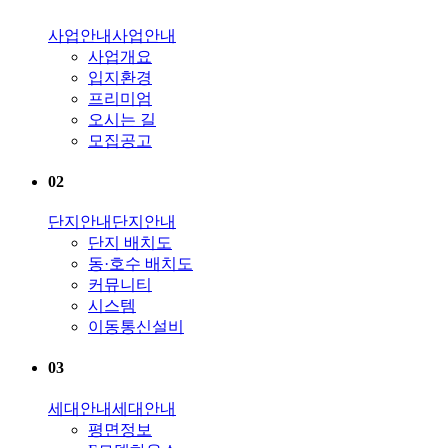
사업안내
사업안내
사업개요
입지환경
프리미엄
오시는 길
모집공고
02
단지안내
단지안내
단지 배치도
동·호수 배치도
커뮤니티
시스템
이동통신설비
03
세대안내
세대안내
평면정보