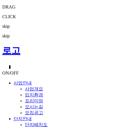
DRAG
CLICK
skip
skip
로고
ON/OFF
사업안내
사업개요
입지환경
프리미엄
오시는길
모집공고
단지안내
단지배치도