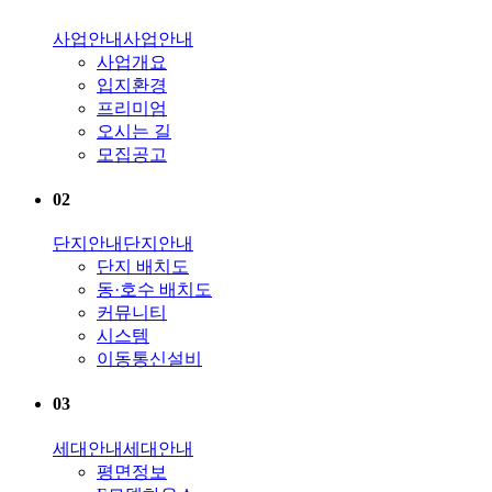
사업안내
사업안내
사업개요
입지환경
프리미엄
오시는 길
모집공고
02
단지안내
단지안내
단지 배치도
동·호수 배치도
커뮤니티
시스템
이동통신설비
03
세대안내
세대안내
평면정보