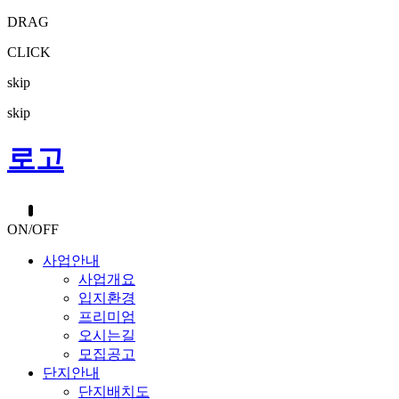
DRAG
CLICK
skip
skip
로고
ON/OFF
사업안내
사업개요
입지환경
프리미엄
오시는길
모집공고
단지안내
단지배치도