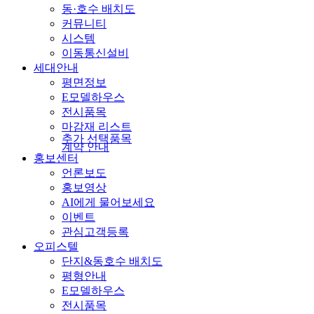
동·호수 배치도
커뮤니티
시스템
이동통신설비
세대안내
평면정보
E모델하우스
전시품목
마감재 리스트
추가 선택품목
계약 안내
홍보센터
언론보도
홍보영상
AI에게 물어보세요
이벤트
관심고객등록
오피스텔
단지&동호수 배치도
평형안내
E모델하우스
전시품목