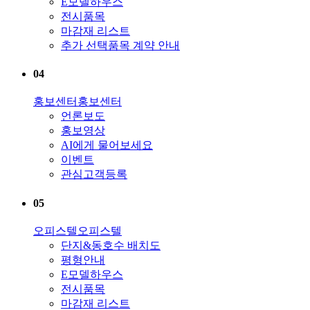
E모델하우스
전시품목
마감재 리스트
추가 선택품목 계약 안내
04
홍보센터
홍보센터
언론보도
홍보영상
AI에게 물어보세요
이벤트
관심고객등록
05
오피스텔
오피스텔
단지&동호수 배치도
평형안내
E모델하우스
전시품목
마감재 리스트